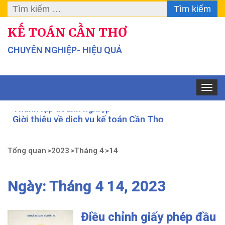
Tìm
kiếm
KẾ TOÁN CẦN THƠ
cho:
CHUYÊN NGHIỆP- HIỆU QUẢ
Toggle
navigat
Thành lập doanh nghiệp
Giời thiệu về dịch vụ kế toán Cần Thơ
CHẾ ĐỘ KẾ TOÁN VIỆT NAM
Luật Thuế GTGT 2024
LUẬT QUẢN LÝ THUẾ
Tổng quan
2023
Tháng 4
14
VĂN BẢN PHÁP LUẬT LIÊN QUAN ĐẾN ĐĂNG KÝ KINH DOANH
Doanh nghiệp phát sinh giao dịch bằng ngoại tệ
Ngày:
Tháng 4 14, 2023
Thành lập doanh nghiệp
Điều chỉnh giấy phép đầu